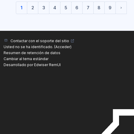
1
2
3
4
5
6
7
8
9
(current)
Sigui
Contactar con el soporte del sitio
Usted no se ha identificado. (
Acceder
)
Resumen de retención de datos
Cambiar al tema estándar
Desarrollado por Edwiser RemUI