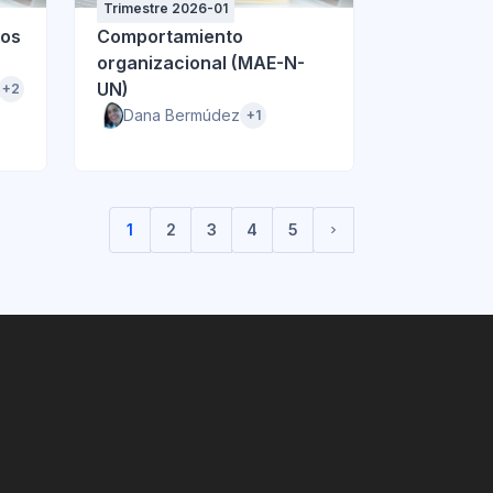
Trimestre 2026-01
vos
Comportamiento
organizacional (MAE-N-
UN)
+2
Dana Bermúdez
+1
1
2
3
4
5
(current)
Siguiente página