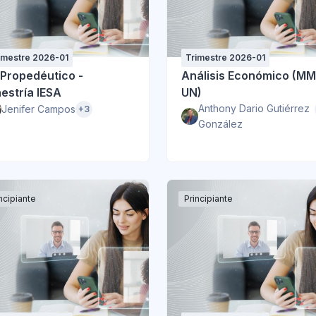
imestre 2026-01
Trimestre 2026-01
 Propedéutico -
Análisis Económico (MM
estría IESA
UN)
Anthony Dario Gutiérrez
Jenifer Campos
+3
González
ncipiante
Principiante